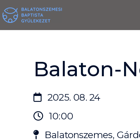
Skip
to
content
Balaton-N
2025. 08. 24
10:00
Balatonszemes, Gárdo