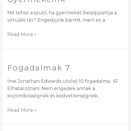
Ragadt
Gyermekeink
Mit tehet a szülő, ha gyermekét beszippantja a
virtuális tér? Engedjünk bármit, mert ez a
Read More »
Fogadalmak 7
Fogadalmak
7
Íme Jonathan Edwards utolsó 10 fogadalma. 61.
Elhatároztam: Nem engedek annak a
közömbösségnek és kedvetlenségnek,
Read More »