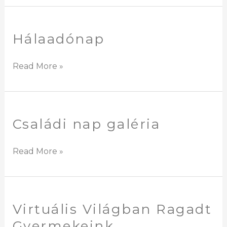
Hálaadónap
Hálaadónap
Read More »
Családi nap galéria
Családi
nap
galéria
Read More »
Virtuális Világban Ragadt
Virtuális
Világban
Gyermekeink