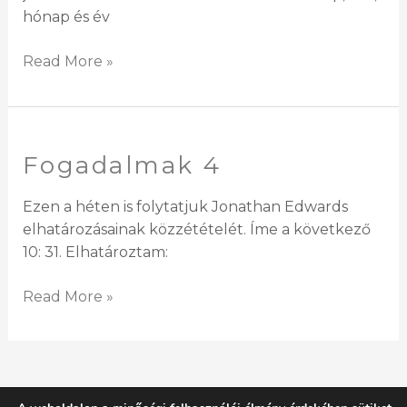
hónap és év
Read More »
Fogadalmak 4
Fogadalmak
4
Ezen a héten is folytatjuk Jonathan Edwards
elhatározásainak közzétételét. Íme a következő
10: 31. Elhatároztam:
Read More »