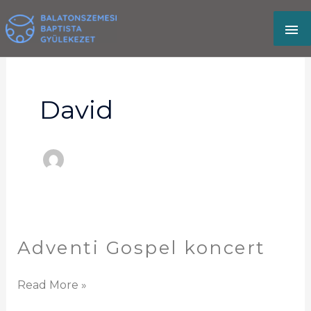
Skip
MA
to
content
M
David
Adventi Gospel koncert
Adventi
Gospel
koncert
Read More »