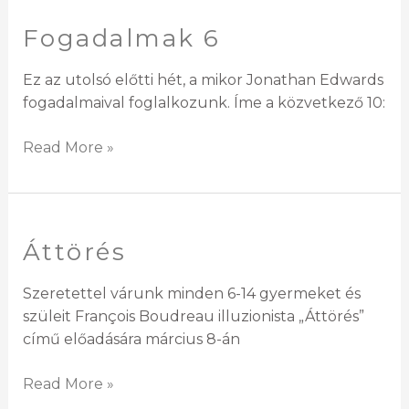
Fogadalmak 6
Fogadalmak
6
Ez az utolsó előtti hét, a mikor Jonathan Edwards
fogadalmaival foglalkozunk. Íme a közvetkező 10:
Read More »
Áttörés
Áttörés
Szeretettel várunk minden 6-14 gyermeket és
szüleit François Boudreau illuzionista „Áttörés”
című előadására március 8-án
Read More »