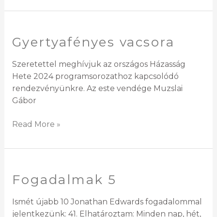
Gyertyafényes vacsora
Gyertyafényes
vacsora
Szeretettel meghívjuk az országos Házasság
Hete 2024 programsorozathoz kapcsolódó
rendezvényünkre. Az este vendége Muzslai
Gábor
Read More »
Fogadalmak 5
Fogadalmak
5
Ismét újabb 10 Jonathan Edwards fogadalommal
jelentkezünk: 41. Elhatároztam: Minden nap, hét,