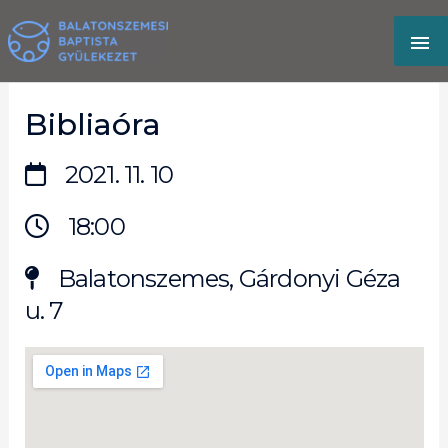
Skip
MA
to
content
M
Bibliaóra
2021. 11. 10
18:00
Balatonszemes, Gárdonyi Géza
u. 7