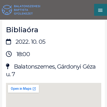
Skip
MA
to
content
M
Bibliaóra
2022. 10. 05
18:00
Balatonszemes, Gárdonyi Géza
u. 7