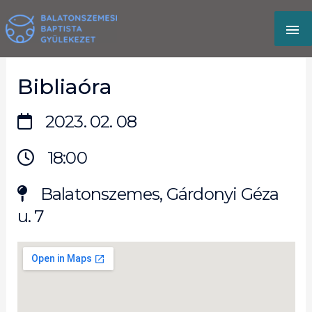
Skip
MA
to
content
M
Bibliaóra
2023. 02. 08
18:00
Balatonszemes, Gárdonyi Géza
u. 7