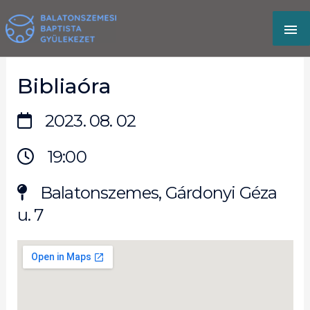
Skip
MA
to
content
M
Bibliaóra
2023. 08. 02
19:00
Balatonszemes, Gárdonyi Géza
u. 7