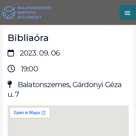
Skip
MA
to
content
M
Bibliaóra
2023. 09. 06
19:00
Balatonszemes, Gárdonyi Géza
u. 7