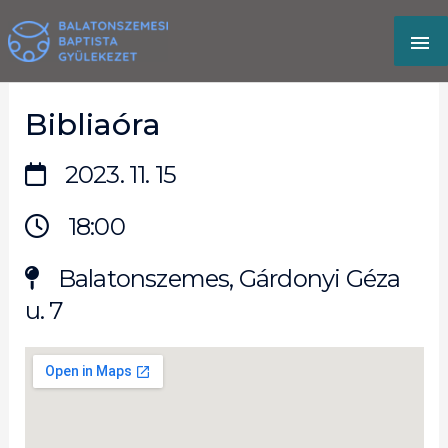
Skip
MA
to
content
M
Bibliaóra
2023. 11. 15
18:00
Balatonszemes, Gárdonyi Géza
u. 7