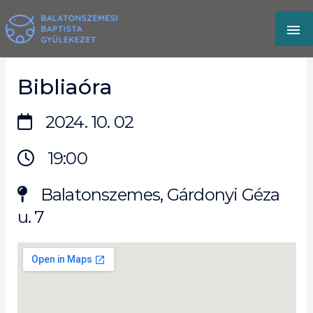
Skip
MA
to
content
M
Bibliaóra
2024. 10. 02
19:00
Balatonszemes, Gárdonyi Géza
u. 7