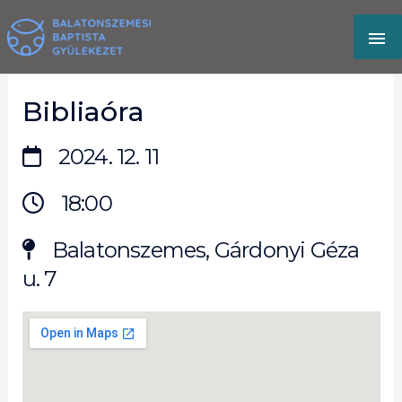
Skip
MA
to
content
M
Bibliaóra
2024. 12. 11
18:00
Balatonszemes, Gárdonyi Géza
u. 7