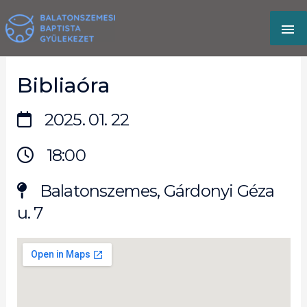
Skip
MA
to
content
M
Bibliaóra
2025. 01. 22
18:00
Balatonszemes, Gárdonyi Géza
u. 7