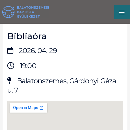
Skip
MA
to
content
M
Bibliaóra
2026. 04. 29
19:00
Balatonszemes, Gárdonyi Géza
u. 7