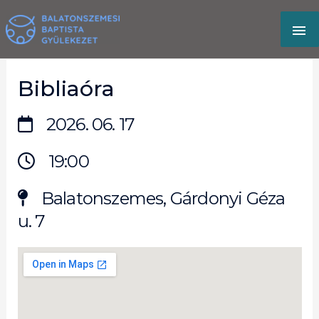
Skip
MA
to
content
M
Bibliaóra
2026. 06. 17
19:00
Balatonszemes, Gárdonyi Géza
u. 7