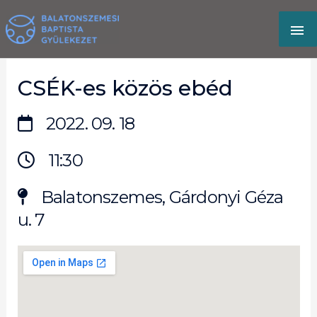
Skip
MA
to
content
M
CSÉK-es közös ebéd
2022. 09. 18
11:30
Balatonszemes, Gárdonyi Géza
u. 7