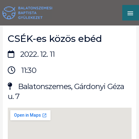
Skip
MA
to
content
M
CSÉK-es közös ebéd
2022. 12. 11
11:30
Balatonszemes, Gárdonyi Géza
u. 7