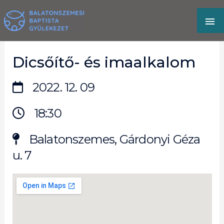
Skip
MA
to
content
M
Dicsőítő- és imaalkalom
2022. 12. 09
18:30
Balatonszemes, Gárdonyi Géza
u. 7