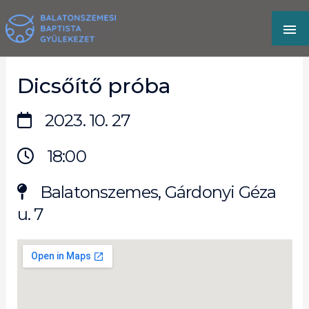
Skip
MA
to
content
M
Dicsőítő próba
2023. 10. 27
18:00
Balatonszemes, Gárdonyi Géza
u. 7