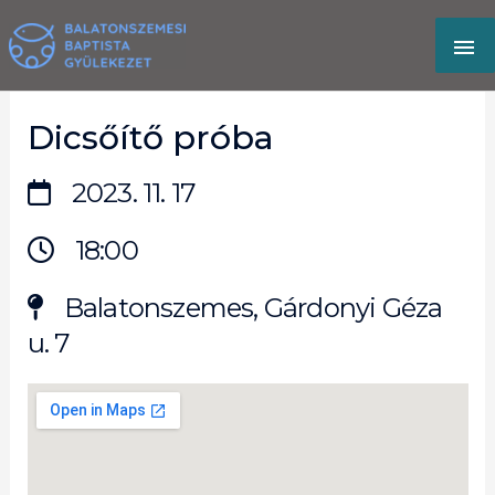
Skip
MA
to
content
M
Dicsőítő próba
2023. 11. 17
18:00
Balatonszemes, Gárdonyi Géza
u. 7