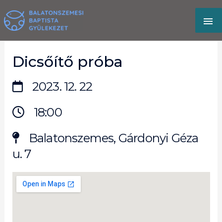
Skip
MA
to
content
M
Dicsőítő próba
2023. 12. 22
18:00
Balatonszemes, Gárdonyi Géza
u. 7