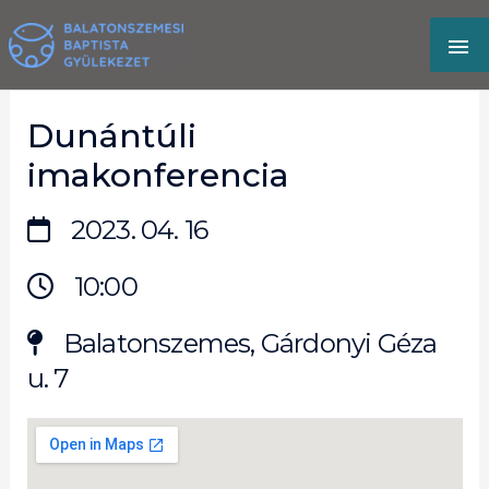
Skip
MA
to
content
M
Dunántúli
imakonferencia
2023. 04. 16
10:00
Balatonszemes, Gárdonyi Géza
u. 7