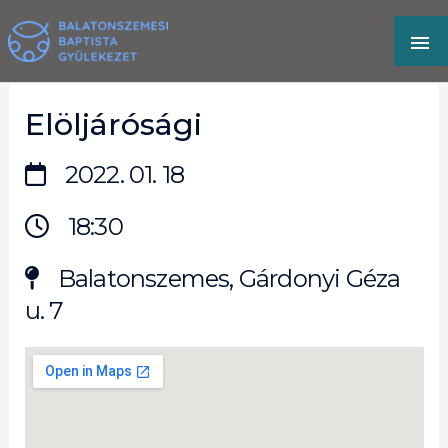
Skip
MA
to
content
M
Elöljárósági
2022. 01. 18
18:30
Balatonszemes, Gárdonyi Géza
u. 7