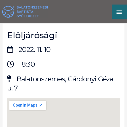
Skip
MA
to
content
M
Elöljárósági
2022. 11. 10
18:30
Balatonszemes, Gárdonyi Géza
u. 7