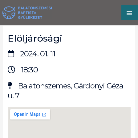
Skip
MA
to
content
M
Elöljárósági
2024. 01. 11
18:30
Balatonszemes, Gárdonyi Géza
u. 7