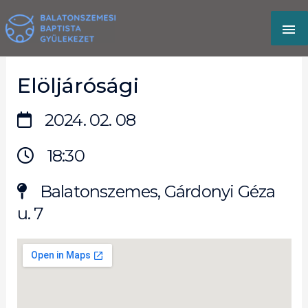
Skip
MA
to
content
M
Elöljárósági
2024. 02. 08
18:30
Balatonszemes, Gárdonyi Géza
u. 7