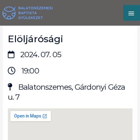
Skip
MA
to
content
M
Elöljárósági
2024. 07. 05
19:00
Balatonszemes, Gárdonyi Géza
u. 7