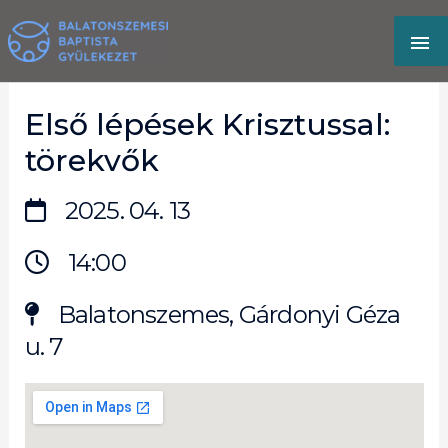
Skip
MA
to
content
M
Első lépések Krisztussal:
törekvők
2025. 04. 13
14:00
Balatonszemes, Gárdonyi Géza
u. 7