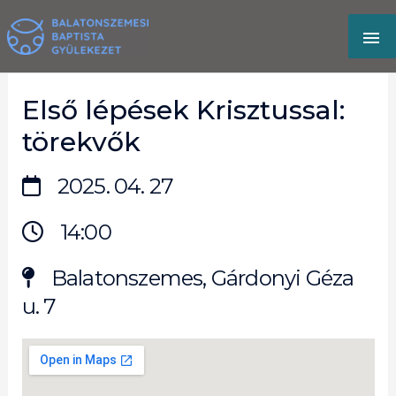
Skip
MA
to
content
M
Első lépések Krisztussal:
törekvők
2025. 04. 27
14:00
Balatonszemes, Gárdonyi Géza
u. 7