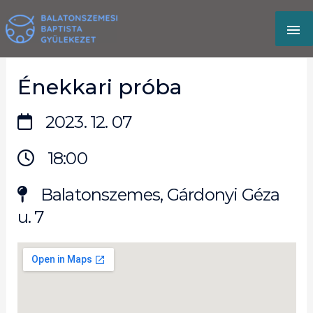
Skip
MA
to
content
M
Énekkari próba
2023. 12. 07
18:00
Balatonszemes, Gárdonyi Géza
u. 7