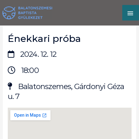
Skip
MA
to
content
M
Énekkari próba
2024. 12. 12
18:00
Balatonszemes, Gárdonyi Géza
u. 7