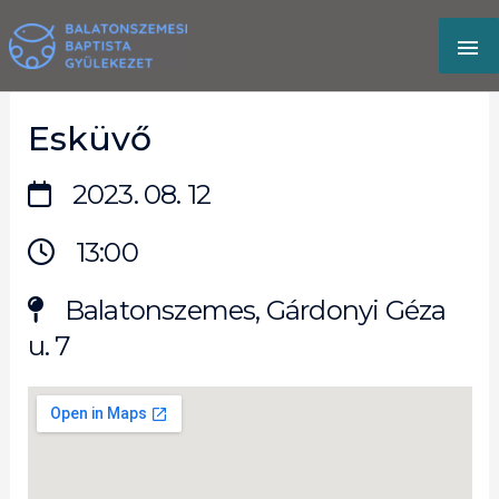
Skip
MA
to
content
M
Esküvő
2023. 08. 12
13:00
Balatonszemes, Gárdonyi Géza
u. 7