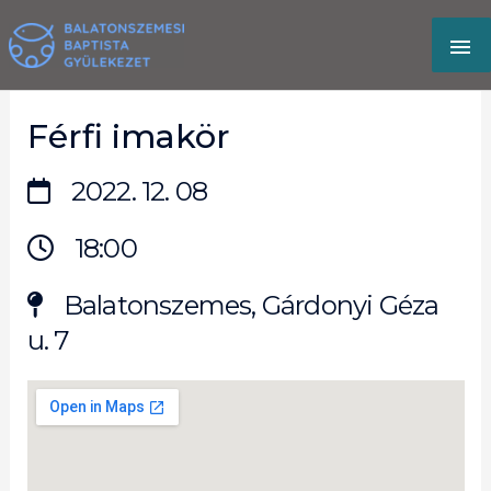
Skip
MA
to
content
M
Férfi imakör
2022. 12. 08
18:00
Balatonszemes, Gárdonyi Géza
u. 7