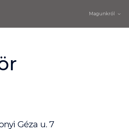
Magunkról
ör
nyi Géza u. 7