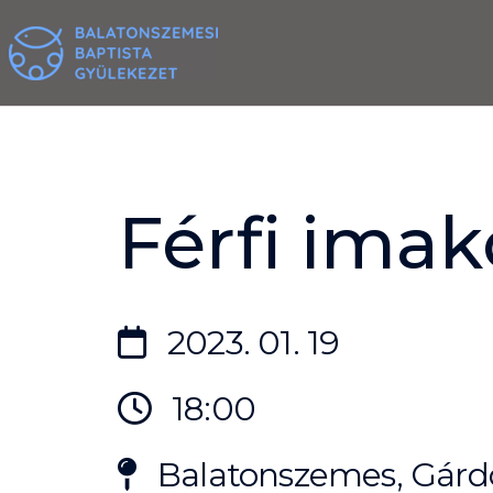
Skip
to
content
Férfi imak
2023. 01. 19
18:00
Balatonszemes, Gárdo