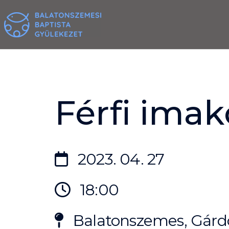
Skip
to
content
Férfi imak
2023. 04. 27
18:00
Balatonszemes, Gárdo