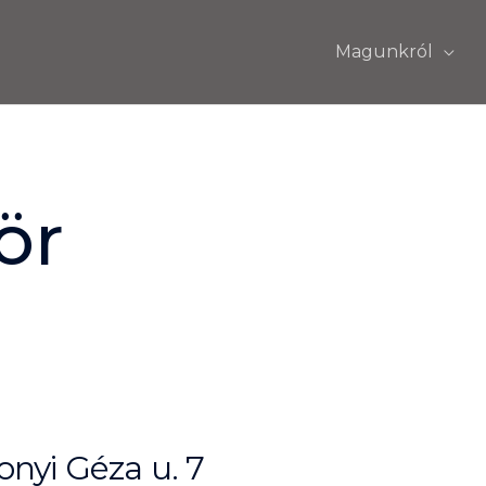
Magunkról
ör
nyi Géza u. 7