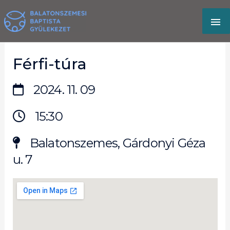
Skip
MA
to
content
M
Férfi-túra
2024. 11. 09
15:30
Balatonszemes, Gárdonyi Géza
u. 7