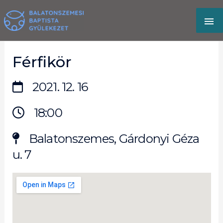
Skip
MA
to
content
M
Férfikör
2021. 12. 16
18:00
Balatonszemes, Gárdonyi Géza
u. 7