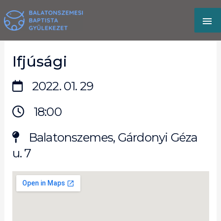
Skip
MA
to
content
M
Ifjúsági
2022. 01. 29
18:00
Balatonszemes, Gárdonyi Géza
u. 7