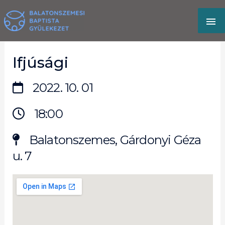
Skip
MA
to
content
M
Ifjúsági
2022. 10. 01
18:00
Balatonszemes, Gárdonyi Géza
u. 7