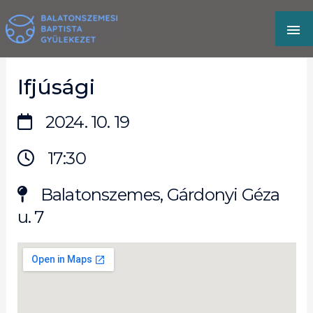
Skip
MA
to
content
M
Ifjúsági
2024. 10. 19
17:30
Balatonszemes, Gárdonyi Géza
u. 7