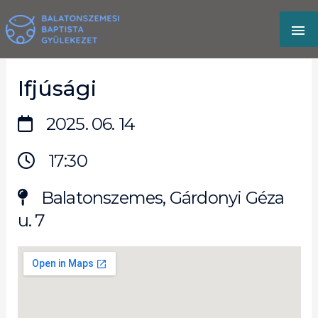
Skip
MA
to
content
M
Ifjúsági
2025. 06. 14
17:30
Balatonszemes, Gárdonyi Géza
u. 7