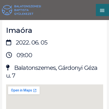
Skip
MA
to
content
M
Imaóra
2022. 06. 05
09:00
Balatonszemes, Gárdonyi Géza
u. 7