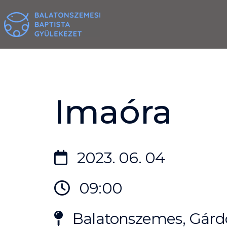
Skip
to
content
Imaóra
2023. 06. 04
09:00
Balatonszemes, Gárdo