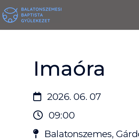
Skip
to
content
Imaóra
2026. 06. 07
09:00
Balatonszemes, Gárdo