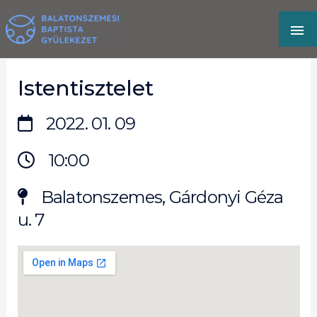
Skip
MA
to
content
M
Istentisztelet
2022. 01. 09
10:00
Balatonszemes, Gárdonyi Géza
u. 7