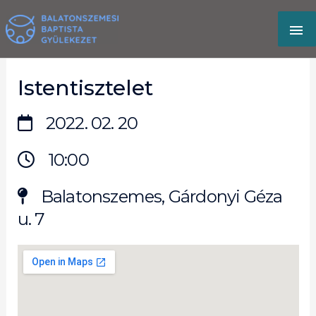
Skip
MA
to
content
M
Istentisztelet
2022. 02. 20
10:00
Balatonszemes, Gárdonyi Géza
u. 7