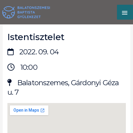
Skip
MA
to
content
M
Istentisztelet
2022. 09. 04
10:00
Balatonszemes, Gárdonyi Géza
u. 7