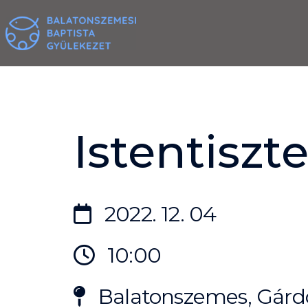
Skip
to
content
Istentiszte
2022. 12. 04
10:00
Balatonszemes, Gárdo