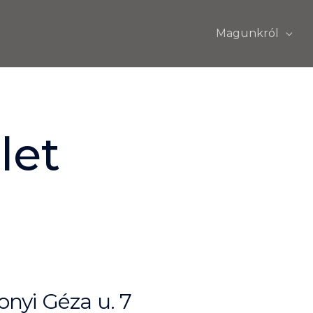
Magunkról
let
nyi Géza u. 7