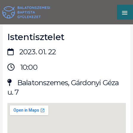
Skip
MA
to
content
M
Istentisztelet
2023. 01. 22
10:00
Balatonszemes, Gárdonyi Géza
u. 7