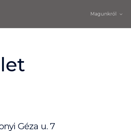
Magunkról
let
nyi Géza u. 7