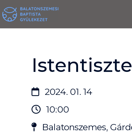
Skip
to
content
Istentiszte
2024. 01. 14
10:00
Balatonszemes, Gárdo