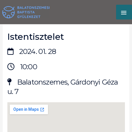
Skip
MA
to
content
M
Istentisztelet
2024. 01. 28
10:00
Balatonszemes, Gárdonyi Géza
u. 7