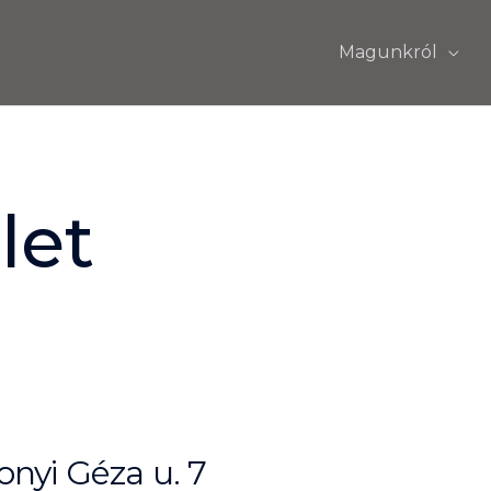
Magunkról
let
nyi Géza u. 7