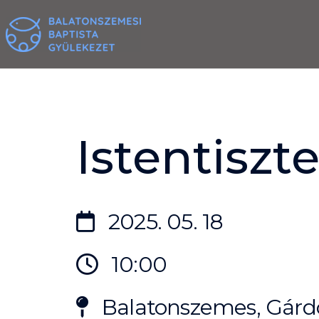
Skip
to
content
Istentiszte
2025. 05. 18
10:00
Balatonszemes, Gárdo